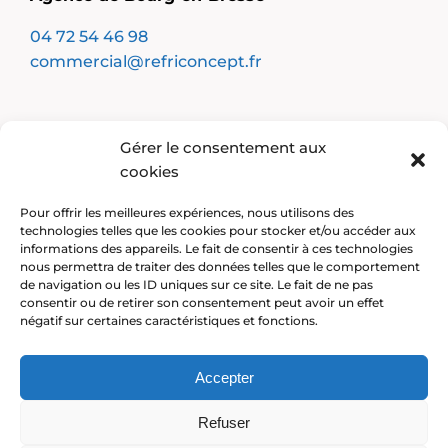
04 72 54 46 98
commercial@refriconcept.fr
Notre entreprise
Gérer le consentement aux
Froid industriel
cookies
Climatisation
Cuisine professionnelle
Pour offrir les meilleures expériences, nous utilisons des
Résidentiel
technologies telles que les cookies pour stocker et/ou accéder aux
informations des appareils. Le fait de consentir à ces technologies
Traitement de l’air
nous permettra de traiter des données telles que le comportement
Maintenance préventive
de navigation ou les ID uniques sur ce site. Le fait de ne pas
Maintenance curative
consentir ou de retirer son consentement peut avoir un effet
négatif sur certaines caractéristiques et fonctions.
Nos installations
Accepter
Refuser
Mentions légales