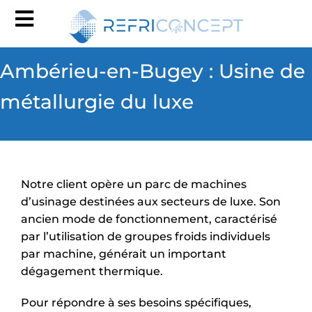
Skip
Toggle
to
content
Navigation
Ambérieu-en-Bugey : Usine de
NOTRE ENTREPRISE
métallurgie du luxe
NOS SERVICES
MAINTENANCE
Notre client opère un parc de machines
d’usinage destinées aux secteurs de luxe. Son
NOS INSTALLATIONS
ancien mode de fonctionnement, caractérisé
par l’utilisation de groupes froids individuels
par machine, générait un important
BLOG
dégagement thermique.
CONTACT
Pour répondre à ses besoins spécifiques,